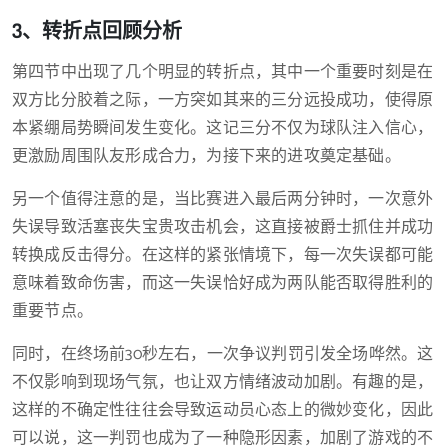
3、转折点回顾分析
第四节中出现了几个明显的转折点，其中一个重要时刻是在
双方比分胶着之际，一方突如其来的三分远投成功，使得原
本紧绷局势瞬间发生变化。这记三分不仅为球队注入信心，
更激励周围队友形成合力，为接下来的进攻奠定基础。
另一个值得注意的是，当比赛进入最后两分钟时，一次意外
失误导致活塞丧失宝贵攻击机会，这直接被爵士抓住并成功
转换成反击得分。在这样的紧张情境下，每一次失误都可能
意味着致命伤害，而这一失误恰好成为两队能否取得胜利的
重要节点。
同时，在终场前30秒左右，一次争议判罚引发全场哗然。这
不仅影响到现场气氛，也让双方情绪波动加剧。有趣的是，
这样的不确定性往往会导致运动员心态上的微妙变化，因此
可以说，这一判罚也成为了一种隐形因素，加剧了游戏的不