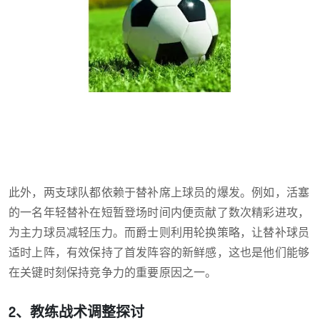
此外，两支球队都依赖于替补席上球员的爆发。例如，活塞
的一名年轻替补在短暂登场时间内便贡献了数次精彩进攻，
为主力球员减轻压力。而爵士则利用轮换策略，让替补球员
适时上阵，有效保持了首发阵容的新鲜感，这也是他们能够
在关键时刻保持竞争力的重要原因之一。
2、教练战术调整探讨