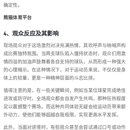
确定性。
熊猫体育平台
4、观众反应及其影响
现场观众对于这场激烈对决充满热情，其欢呼声与呐喊声构
成比赛独特氛围。当两支球队陷入僵持状态时，观众们用激
情四溢的加油声鼓舞着各自支持的球队，从而形成一种强大
的心理暗示。在这种情况下，对于运动员来说，不仅仅是身
体上的较量，更是一种精神层面的斗志比拼。
值得注意的是，在一些关键瞬间，例如当某位球星完成绝佳
进攻或防守时，全场观众都会自发产生共鸣，那种狂热程度
足以震撼整个赛场。而这种共同体验无疑会给运动员带来额
外动力，使他们能够超越自我极限，实现更高水平发挥。
此外，当面对逆境时，有些观众甚至会尝试通过口号或动作