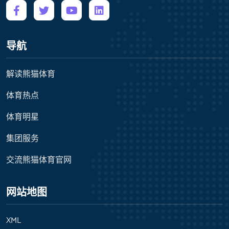
导航
解读熊猫体育
体育热点
体育明星
集团服务
交流熊猫体育官网
网站地图
XML