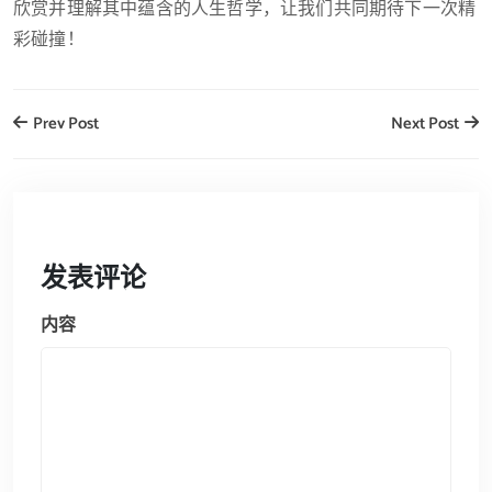
欣赏并理解其中蕴含的人生哲学，让我们共同期待下一次精
彩碰撞！
Prev Post
Next Post
发表评论
内容