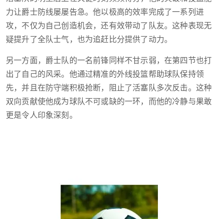
力让爵士防线屡屡告急。他以极高的效率完成了一系列进
攻，不仅为自己创造机会，还有效带动了队友。这种表现无
疑提升了全队士气，也为追赶比分提供了动力。
另一方面，爵士队的一名前锋同样不甘示弱，在第四节也打
出了自己的风采。他通过精准的外线投篮帮助球队保持领
先，并且在防守端积极抢断，阻止了活塞队多次反击。这种
双向贡献使他成为球队不可或缺的一环，而他的冷静与果敢
更是令人印象深刻。