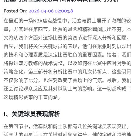
Posted On:
2026-04-06 02:00:58
在最近的一场NBA焦点战役中，活塞与爵士展开了激烈的较
量，尤其是在第四节，比赛的悬念和精彩瞬间层出不穷。本
文将从四个方面对这场比赛的第四节进行深入分析和回顾。
首先，我们将关注关键球员的表现，他们在紧张时刻展现出
的技术和心理素质是决定比赛胜负的重要因素。接着，我们
将探讨双方教练的战术调整，以及如何在比赛中应对对手的
策略变化。第三部分将分析比赛中的几次转折点，这些瞬间
不仅影响了比分，也深刻改变了赛场上的气氛。最后，我们
还会讨论观众反应及其对球队士气的影响。这一切都构成了
这场精彩赛事的丰富内涵。
1、关键球员表现解析
在第四节中，活塞队和爵士队都有几位关键球员表现突出。
活塞队的明星后卫在关键时刻频频得分，他的突破和投篮能